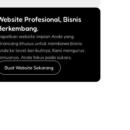
Website Profesional, Bisnis
Berkembang.
apatkan website impian Anda yang
irancang khusus untuk membawa bisnis
nda ke level berikutnya. Kami mengurus
emuanya, Anda fokus pada sukses.
Buat Website Sekarang