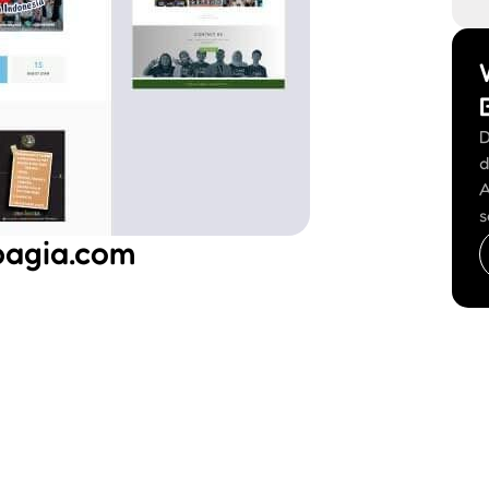
D
d
A
s
bagia.com