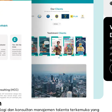
D
d
A
s
m
ologi dan konsultan manajemen talenta terkemuka yang