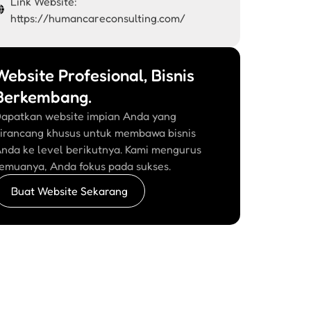
Link Website:
https://humancareconsulting.com/
Website Profesional, Bisnis
Berkembang.
apatkan website impian Anda yang
irancang khusus untuk membawa bisnis
nda ke level berikutnya. Kami mengurus
emuanya, Anda fokus pada sukses.
Buat Website Sekarang