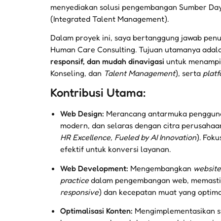
menyediakan solusi pengembangan Sumber Daya
(Integrated Talent Management).
Dalam proyek ini, saya bertanggung jawab pen
Human Care Consulting. Tujuan utamanya adala
responsif, dan mudah dinavigasi
untuk menampil
Konseling, dan
Talent Management
), serta
plat
Kontribusi Utama:
Web Design:
Merancang antarmuka pengguna 
modern, dan selaras dengan citra perusahaan
HR Excellence, Fueled by AI Innovation
). Foku
efektif untuk konversi layanan.
Web Development:
Mengembangkan
website
practice
dalam pengembangan web, memastika
responsive
) dan kecepatan muat yang optima
Optimalisasi Konten:
Mengimplementasikan s