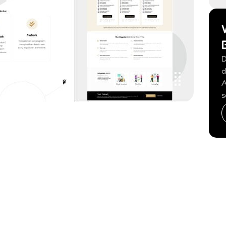
D
d
A
s