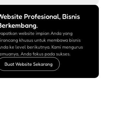
Website Profesional, Bisnis
Berkembang.
apatkan website impian Anda yang
irancang khusus untuk membawa bisnis
nda ke level berikutnya. Kami mengurus
emuanya, Anda fokus pada sukses.
Buat Website Sekarang