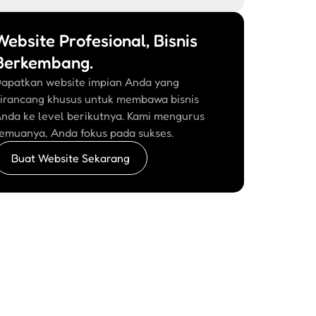
Website Profesional, Bisnis
Berkembang.
apatkan website impian Anda yang
irancang khusus untuk membawa bisnis
nda ke level berikutnya. Kami mengurus
emuanya, Anda fokus pada sukses.
Buat Website Sekarang