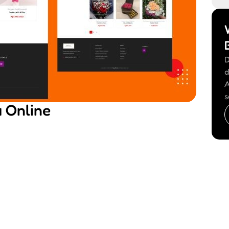
D
d
A
s
a Online