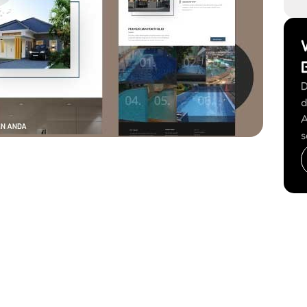
D
d
A
s