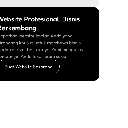
Website Profesional, Bisnis
Berkembang.
apatkan website impian Anda yang
irancang khusus untuk membawa bisnis
nda ke level berikutnya. Kami mengurus
emuanya, Anda fokus pada sukses.
Buat Website Sekarang